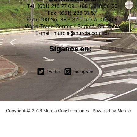
Tel: (601) 218 77 09 - (601) 218 56 55
Fax: (601) 236 31 57
Calle 100 No. 8A - 37 Torre A, Of. 205
World Trade Center - Bogotá, Colombia
E-mail: murcia@murcia.com.co
Síganos en:
Twitter
Instagram
Copyright © 2026 Murcia Construcciones | Powered by
Murcia