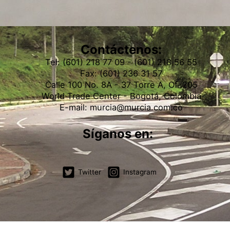
Contáctenos:
Tel: (601) 218 77 09 - (601) 218 56 55
Fax: (601) 236 31 57
Calle 100 No. 8A - 37 Torre A, Of. 205
World Trade Center - Bogotá, Colombia
E-mail: murcia@murcia.com.co
Síganos en:
Twitter
Instagram