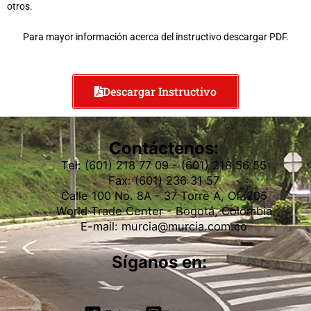
otros.
Para mayor información acerca del instructivo descargar PDF.
Descargar Instructivo
Contáctenos:
Tel: (601) 218 77 09 - (601) 218 56 55
Fax: (601) 236 31 57
Calle 100 No. 8A - 37 Torre A, Of. 205
World Trade Center - Bogotá, Colombia
E-mail: murcia@murcia.com.co
Síganos en: