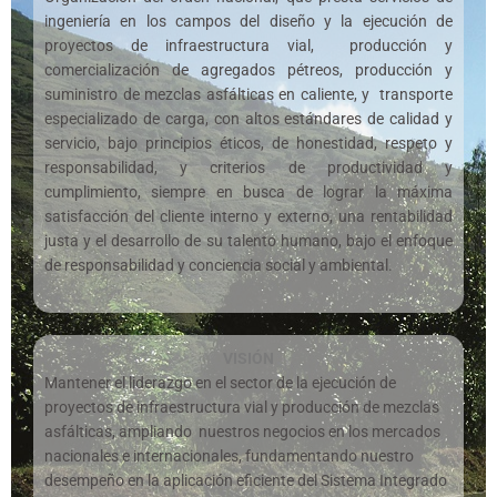
ingeniería en los campos del diseño
y la ejecución de
proyectos de infraestructura
vial, producción y
comercialización de agregados
pétreos, producción y
suministro de mezclas
asfálticas en caliente, y transporte
especializado
de carga, con altos estándares de calidad y
servicio, bajo principios éticos, de honestidad,
respeto y
responsabilidad, y criterios de
productividad y
cumplimiento, siempre en busca
de lograr la máxima
satisfacción del cliente interno y
externo, una rentabilidad
justa y el desarrollo de
su talento humano, bajo el enfoque
de
responsabilidad y conciencia social y ambiental.
VISIÓN
Mantener el liderazgo en el sector de la ejecución de
proyectos de infraestructura vial y producción de mezclas
asfálticas, ampliando nuestros negocios en los mercados
nacionales e internacionales, fundamentando nuestro
desempeño en la aplicación eficiente del Sistema Integrado