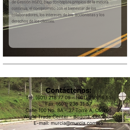
de Gestión HSEQ, bajo conceptos propios de la mejora
continua, el compromiso con el bienestar de los
colaboradores, los intereses de los accionistas y los
derechos de los clientes.
Contáctenos:
Tel: (601) 218 77 09 - (601) 218 56 55
Fax: (601) 236 31 57
Calle 100 No. 8A - 37 Torre A, Of. 205
World Trade Center - Bogotá, Colombia
E-mail: murcia@murcia.com.co